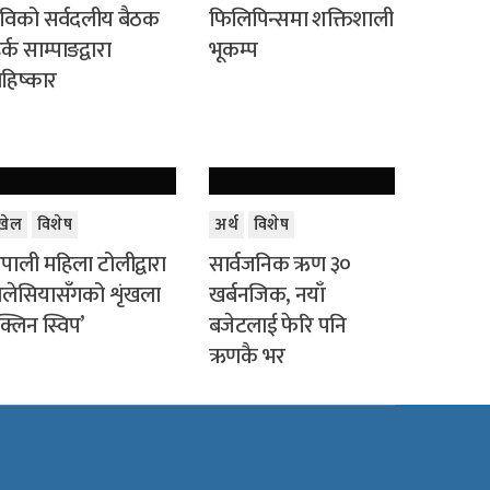
विको सर्वदलीय बैठक
फिलिपिन्समा शक्तिशाली
र्क साम्पाङद्वारा
भूकम्प
हिष्कार
खेल
विशेष
अर्थ
विशेष
ेपाली महिला टोलीद्वारा
सार्वजनिक ऋण ३०
लेसियासँगको शृंखला
खर्बनजिक, नयाँ
क्लिन स्विप’
बजेटलाई फेरि पनि
ऋणकै भर