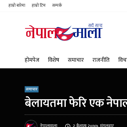
हाम्रो बारेमा
हाम्रो टिम
सम्पर्क
होमपेज
विशेष
समाचार
राजनीति
विच
समाचार
बेलायतमा फेरि एक नेपाली
नेपालमाला
२ बैशाख २०७७, मंगलवार