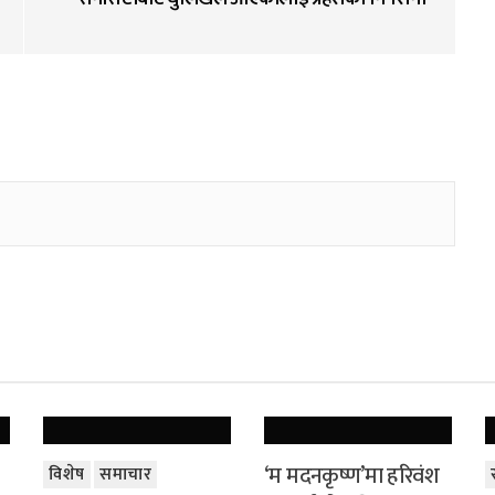
‘म मदनकृष्ण’मा हरिवंश
विशेष
समाचार