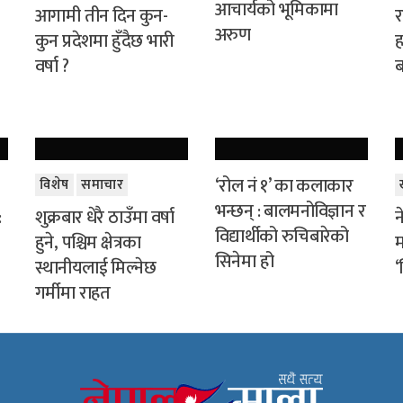
आचार्यको भूमिकामा
आगामी तीन दिन कुन-
र
अरुण
कुन प्रदेशमा हुँदैछ भारी
ह
वर्षा ?
ब
‘रोल नं १’ का कलाकार
विशेष
समाचार
भन्छन् : बालमनोविज्ञान र
:
शुक्रबार धेरै ठाउँमा वर्षा
न
विद्यार्थीको रुचिबारेको
हुने, पश्चिम क्षेत्रका
म
सिनेमा हो
स्थानीयलाई मिल्नेछ
‘
गर्मीमा राहत