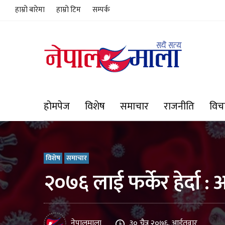
हाम्रो बारेमा
हाम्रो टिम
सम्पर्क
होमपेज
विशेष
समाचार
राजनीति
विच
विशेष
समाचार
२०७६ लाई फर्केर हेर्दा :
नेपालमाला
३० चैत्र २०७६, आईतवार