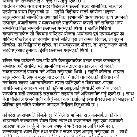
घोषणा गर्न सरकारलाई आग्रह गरिरहनुभएको छ ।
पार्टीका वरिष्ठ नेता रामचन्द्र पौडेलले पछिल्लो पटक सामाजिक सञ्जाल
प्रयोगमा सयम दिनुभएको छ । उहाँले बिहीबार मात्रै कोरोना भाइरस
सङ्क्रमणको सामाजिक तथा आर्थिक प्रभावसँगै अत्यावश्यक कृषि उपजको
उत्पादन, बजारीकरण र व्यवस्थाबारे सहजीकरण कसरी गर्न सकिन्छ भनेर
सम्बन्धित विज्ञ समूहसँग छलफल गर्नुभएको थियो । उहाँले भिडियो
कन्फरेन्समार्फत सो विषयमा राष्ट्रिय योजना आयोगका पूर्व उपाध्यक्षद्वय डा
गोविन्द पोखरेल र डा स्वर्णीम वाग्ले सहित प्रा डा कमल रिजाल, डा सुरज
पोखरेल, डा सिद्धिगणेश श्रेष्ठ, डा माधवप्रसाद पौडेल, डा प्रद्युम्नराज पाण्डे,
सहदेवप्रसाद हुमागार्इंसँग छलफल गर्नुभएको थियो ।
वरिष्ठ नेता पौडेलले यसअघि पनि फेसबुकमार्फत पटक पटक जनतालाई
सम्बोधन गर्दै संयमित भई आत्मविश्वास बढाएर सरकारले जारी गरेको
लकडाउनलाई पालना गर्न अपिल गर्नुभएको थियो । उहाँले कोरोना भाइरस
सङ्क्रमण फैलिएका मुलुकबाट आएका नेपाली नागरिकको पहिचान गर्न
नसकेका कारण आमनागरिकमा त्रास फैलिएको र विदेशबाट आएका
नागरिकलाई स्वास्थ्य सेवाको पहुँचमा आफूलाई पु¥याउँदै स्थानीय तहको
सम्पर्कमा बसी राज्यलाई सङ्कटमा सहयोग गर्न अपिलसमेत गर्नुभएको छ । साथै
नेता पौडेलले आमनेपाली काँग्रेसका कार्यकर्तालाई स्थानीयस्तरमा सो भाइरसको
जोखिम हुन नदिने सचेतना जगाउन निर्देशन दिनुभएको छ ।
काँग्रेस उपसभापति विमलेन्द्र निधिले सामाजिक सञ्जालमार्फत कोरोना
भाइरसको सङ्क्रमण रोक्न विश्व स्वास्थ्य सङ्गठनले सुझाएका उपायको
अक्षरशः पालना गर्नुको विकल्प नभएको भन्दै यसका लागि घरमै बस्न,
सरसफाइमा ध्यान दिन तथा सचेत र सजग रहन आग्रह गर्नुभएको छ । साथै