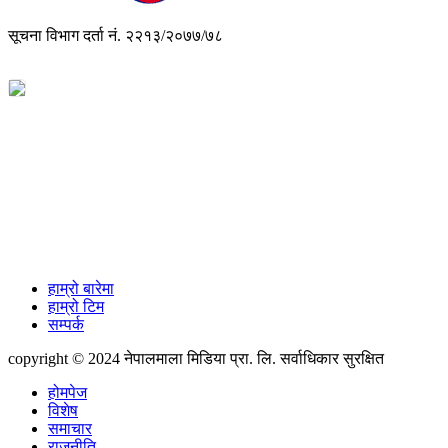
सूचना विभाग दर्ता नं. २२१३/२०७७/७८
विज्ञापनको लागी
+977-9851088340
info@nepalmala.com, news.nepalmala@gmail.com
हाम्रो बारेमा
हाम्रो टिम
सम्पर्क
copyright © 2024 नेपालमाला मिडिया प्रा. लि. सर्वाधिकार सुरक्षित
होमपेज
विशेष
समाचार
राजनीति