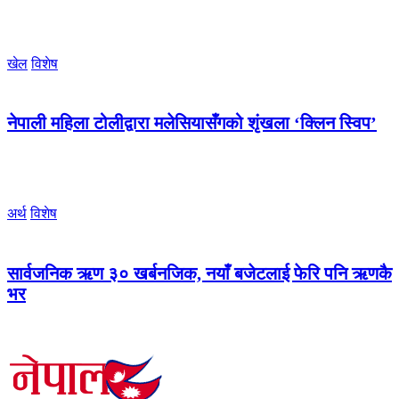
खेल
विशेष
नेपाली महिला टोलीद्वारा मलेसियासँगको शृंखला ‘क्लिन स्विप’
अर्थ
विशेष
सार्वजनिक ऋण ३० खर्बनजिक, नयाँ बजेटलाई फेरि पनि ऋणकै
भर