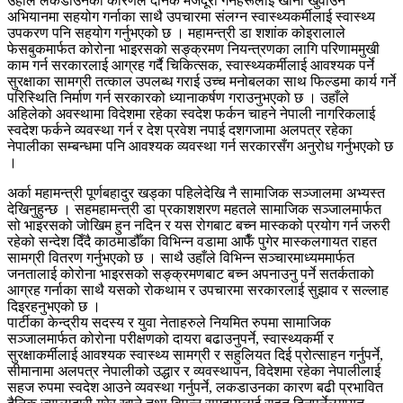
उहाँले लकडाउनका कारणले दैनिक मजदूरी गर्नेहरूलाई खाना खुवाउने
अभियानमा सहयोग गर्नाका साथै उपचारमा संलग्न स्वास्थ्यकर्मीलाई स्वास्थ्य
उपकरण पनि सहयोग गर्नुभएको छ । महामन्त्री डा शशांक कोइरालाले
फेसबुकमार्फत कोरोना भाइरसको सङ्क्रमण नियन्त्रणका लागि परिणाममुखी
काम गर्न सरकारलाई आग्रह गर्दै चिकित्सक, स्वास्थ्यकर्मीलाई आवश्यक पर्ने
सुरक्षाका सामग्री तत्काल उपलब्ध गराई उच्च मनोबलका साथ फिल्डमा कार्य गर्ने
परिस्थिति निर्माण गर्न सरकारको ध्यानाकर्षण गराउनुभएको छ । उहाँले
अहिलेको अवस्थामा विदेशमा रहेका स्वदेश फर्कन चाहने नेपाली नागरिकलाई
स्वदेश फर्कने व्यवस्था गर्न र देश प्रवेश नपाई दशगजामा अलपत्र रहेका
नेपालीका सम्बन्धमा पनि आवश्यक व्यवस्था गर्न सरकारसँग अनुरोध गर्नुभएको छ
।
अर्का महामन्त्री पूर्णबहादुर खड्का पहिलेदेखि नै सामाजिक सञ्जालमा अभ्यस्त
देखिनुहुन्छ । सहमहामन्त्री डा प्रकाशशरण महतले सामाजिक सञ्जालमार्फत
सो भाइरसको जोखिम हुन नदिन र यस रोगबाट बच्न मास्कको प्रयोग गर्न जरुरी
रहेको सन्देश दिँदै काठमाडौँका विभिन्न वडामा आफैँ पुगेर मास्कलगायत राहत
सामग्री वितरण गर्नुभएको छ । साथै उहाँले विभिन्न सञ्चारमाध्यममार्फत
जनतालाई कोरोना भाइरसको सङ्क्रमणबाट बच्न अपनाउनु पर्ने सतर्कताको
आग्रह गर्नाका साथै यसको रोकथाम र उपचारमा सरकारलाई सुझाव र सल्लाह
दिइरहनुभएको छ ।
पार्टीका केन्द्रीय सदस्य र युवा नेताहरुले नियमित रुपमा सामाजिक
सञ्जालमार्फत कोरोना परीक्षणको दायरा बढाउनुपर्ने, स्वास्थ्यकर्मी र
सुरक्षाकर्मीलाई आवश्यक स्वास्थ्य सामग्री र सहुलियत दिई प्रोत्साहन गर्नुपर्ने,
सीमानामा अलपत्र नेपालीको उद्धार र व्यवस्थापन, विदेशमा रहेका नेपालीलाई
सहज रुपमा स्वदेश आउने व्यवस्था गर्नुपर्ने, लकडाउनका कारण बढी प्रभावित