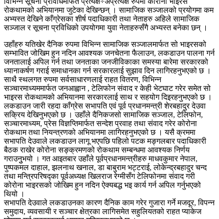
विभिन्न सूचना प्रविधिमार्फत प्रत्यक्ष÷अप्रत्यक्ष रुपमा कोरोना भाइरस
रोकथामको अभियानमा जुटेका देखिन्छन् । सामाजिक सञ्जालको प्रयोगमा कम
अभ्यस्त देखिने काँग्रेसका शीर्ष पदाधिकारी तथा नेताहरु अहिले सामाजिक
सञ्जाल र सूचना प्रविधिको उपयोगमा युवा नेताहरुसँगै अभ्यस्त बनेका छन् ।
उहाँहरु यतिखेर दैनिक रुपमा विभिन्न सामाजिक सञ्जालमार्फत सो भाइरसको
सम्भावित जोखिम हुन नदिन आवश्यक जनचेतना फैलाउन, लकडाउन पालना गर्न
जनतालाई अपिल गर्न तथा जनताका जनजीविकाका समस्या बारेमा सरकारको
ध्यानाकर्षण गराई समाधानका गर्न सरकारलाई सुझाव दिन लागिरहनुभएको छ ।
साथै स्थलगत रुपमा सर्वसाधारणलाई राहत वितरण, विभिन्न
सञ्चारमाध्यममार्फत जनआह्वान , टेलिफोन संवाद र केही भेटघाट गरेर समेत सो
भाइरस रोकथामको अभियानमा सरकारलाई साथ र सहयोग दिइरहनुभएको छ ।
लकडाउन जारी रहदा काँग्रेस सभापति एवं पूर्व प्रधानमन्त्री शेरबहादुर देउवा
सक्रिय देखिनुभएको छ । उहाँले दैनिकजसो सामाजिक सञ्जाल, टेलिफोन,
सञ्चारमाध्यम, प्रेस विज्ञप्तिमार्फत सन्देश प्रवाह तथा संवाद गरेर कोरोना
रोकथाम तथा नियन्त्रणको अभियानमा लागिरहनुभएको छ । यसै क्रममा
सभापति देउवाले लकडाउन लागू भएपछि पहिलो पटक मङ्गलबार पदाधिकारी
बैठक राखेर कोरोना सङ्क्रमणको रोकथाम सम्बन्धमा आवश्यक निर्णय
गराउनुुभयो । गत आइतबार उहाँले पूर्वप्रधानमन्त्रीहरु माधवकुमार नेपाल,
पुष्पकमल दाहाल, झलनाथ खनाल, डा बाबुराम भट्टराई, लोकेन्द्रबहादुर चन्द
तथा मन्त्रिपरिषद्का पूर्वअध्यक्ष खिलराज रेग्मीसँग टेलिफोनमा संवाद गरी
कोरोना भाइरसको जोखिम हुन नदिन ऐक्यबद्ध भइ कार्य गर्न अपिल गर्नुभएको
थियो ।
सभापति देउवाले लकडाउनका कारण दैनिक काम गरेर गुजारा गर्ने मजदूर, विपन्न
समुदाय, व्यवसायी र सञ्चार क्षेत्रका लागिसमेत सहुलियतको राहत प्याकेज