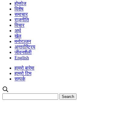
होमपेज
विशेष
समाचार
राजनीति
विचार
अर्थ
खेल
मनोरञ्जन
अन्तर्राष्ट्रिय
जीवनशैली
English
हाम्रो बारेमा
हाम्रो टिम
सम्पर्क