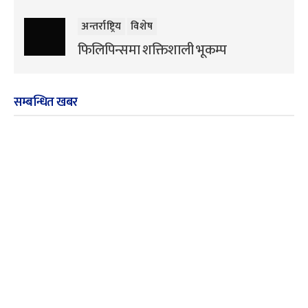
अन्तर्राष्ट्रिय
विशेष
फिलिपिन्समा शक्तिशाली भूकम्प
सम्बन्धित खबर
अन्तर्राष्ट्रिय
विशेष
समाचार
विशेष
समाचार
स्पेसएक्सको रकेटको टुक्रा
नारायणगढ-मुग्लिन सडक
आज चन्द्रमामा ठोक्किँदै
खुल्यो
‘म मदनकृष्ण’मा हरिवंश
विशेष
समाचार
आचार्यको भूमिकामा अरुण