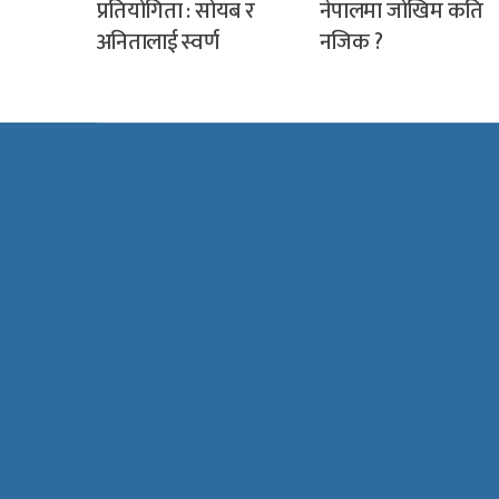
प्रतियोगिता : सोयब र
नेपालमा जोखिम कति
अनितालाई स्वर्ण
नजिक ?