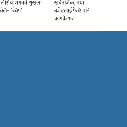
लेसियासँगको शृंखला
खर्बनजिक, नयाँ
क्लिन स्विप’
बजेटलाई फेरि पनि
ऋणकै भर