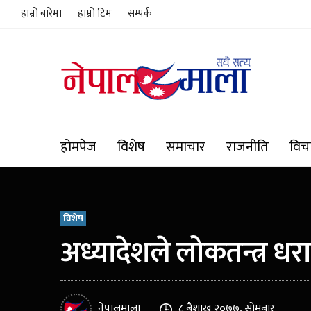
हाम्रो बारेमा
हाम्रो टिम
सम्पर्क
होमपेज
विशेष
समाचार
राजनीति
विच
विशेष
अध्यादेशले लोकतन्त्र धर
नेपालमाला
८ बैशाख २०७७, सोमबार