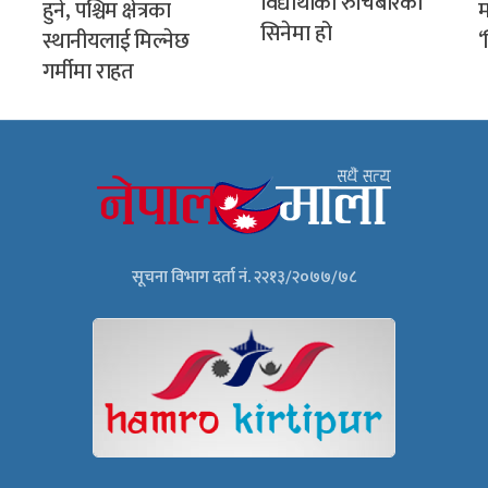
विद्यार्थीको रुचिबारेको
हुने, पश्चिम क्षेत्रका
म
सिनेमा हो
स्थानीयलाई मिल्नेछ
‘
गर्मीमा राहत
सूचना विभाग दर्ता नं. २२१३/२०७७/७८