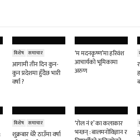
‘म मदनकृष्ण’मा हरिवंश
विशेष
समाचार
आचार्यको भूमिकामा
आगामी तीन दिन कुन-
र
अरुण
कुन प्रदेशमा हुँदैछ भारी
ह
वर्षा ?
ब
‘रोल नं १’ का कलाकार
विशेष
समाचार
भन्छन् : बालमनोविज्ञान र
:
शुक्रबार धेरै ठाउँमा वर्षा
न