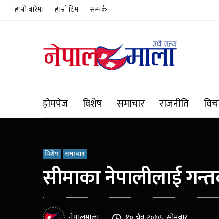
हाम्रो बारेमा
हाम्रो टिम
सम्पर्क
होमपेज
विशेष
समाचार
राजनीति
विच
विशेष
समाचार
सीमाका नेपालीलाई गन्तब
नेपालमाला
१० चैत्र २०७६, सोमबार