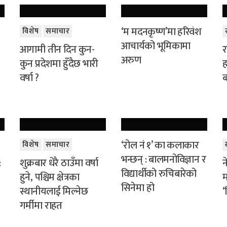
‘म मदनकृष्ण’मा हरिवंश
विशेष
समाचार
आचार्यको भूमिकामा
आगामी तीन दिन कुन-
र
अरुण
कुन प्रदेशमा हुँदैछ भारी
ह
वर्षा ?
ब
‘रोल नं १’ का कलाकार
विशेष
समाचार
भन्छन् : बालमनोविज्ञान र
:
शुक्रबार धेरै ठाउँमा वर्षा
न
विद्यार्थीको रुचिबारेको
हुने, पश्चिम क्षेत्रका
म
सिनेमा हो
स्थानीयलाई मिल्नेछ
‘
गर्मीमा राहत