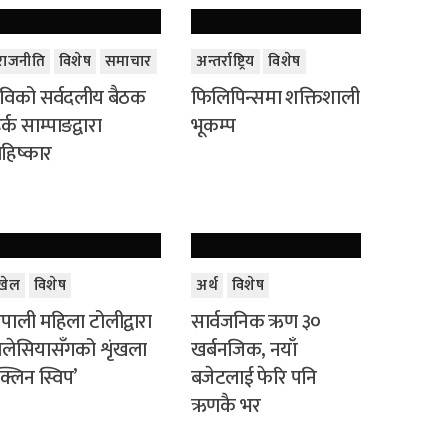
राजनीति
विशेष
समाचार
अन्तर्राष्ट्रिय
विशेष
विको सर्वदलीय बैठक
फिलिपिन्समा शक्तिशाली
र्क साम्पाङद्वारा
भूकम्प
हिष्कार
खेल
विशेष
अर्थ
विशेष
ेपाली महिला टोलीद्वारा
सार्वजनिक ऋण ३०
लेसियासँगको शृंखला
खर्बनजिक, नयाँ
क्लिन स्विप’
बजेटलाई फेरि पनि
ऋणकै भर