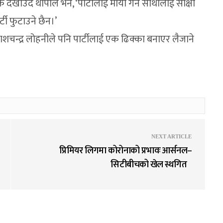
खाउँदै थापाले भने, ‘पार्टीलाई माया गर्ने साथीलाई साक्षी
र्टी फुटाउने छैन।’
रकाशचन्द्र लोहनीले पनि पार्टीलाई एक ढिक्का बनाएर लैजाने
NEXT ARTICLE
प्रिमियर लिगमा कोरोनाको प्रभावः आर्सनल–
सिटीबीचको खेल स्थगित