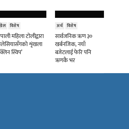
खेल
विशेष
अर्थ
विशेष
ेपाली महिला टोलीद्वारा
सार्वजनिक ऋण ३०
लेसियासँगको शृंखला
खर्बनजिक, नयाँ
क्लिन स्विप’
बजेटलाई फेरि पनि
ऋणकै भर