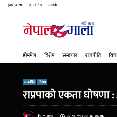
हाम्रो बारेमा
हाम्रो टिम
सम्पर्क
होमपेज
विशेष
समाचार
राजनीति
विच
राजनीति
विशेष
राप्रपाको एकता घोषणा : 
नेपालमाला
२८ फाल्गुन २०७६, बुधबार