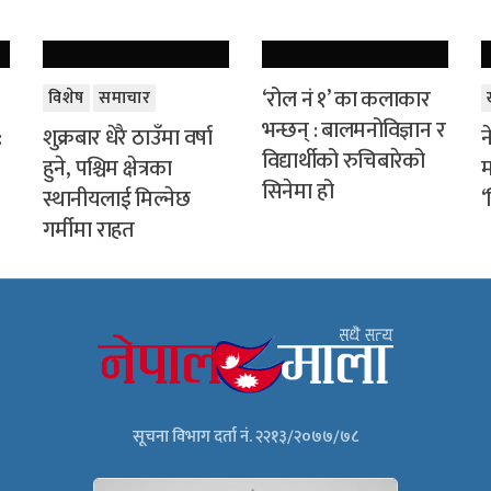
‘रोल नं १’ का कलाकार
विशेष
समाचार
भन्छन् : बालमनोविज्ञान र
:
शुक्रबार धेरै ठाउँमा वर्षा
न
विद्यार्थीको रुचिबारेको
हुने, पश्चिम क्षेत्रका
म
सिनेमा हो
स्थानीयलाई मिल्नेछ
‘
गर्मीमा राहत
सूचना विभाग दर्ता नं. २२१३/२०७७/७८