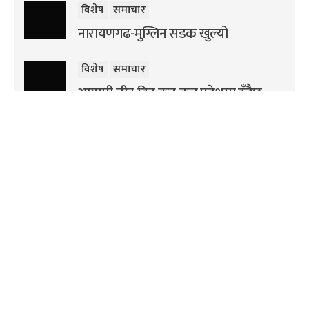
विशेष
समाचार
नारायणगढ-मुग्लिन सडक खुल्यो
विशेष
समाचार
आगामी तीन दिन कुन-कुन प्रदेशमा हुँदैछ
भारी वर्षा ?
‘म मदनकृष्ण’मा हरिवंश आचार्यको भूमिकामा
अरुण
राजनीति
विशेष
समाचार
रविको सर्वदलीय बैठक हर्क साम्पाङद्वारा
बहिष्कार
अन्तर्राष्ट्रिय
विशेष
फिलिपिन्समा शक्तिशाली भूकम्प