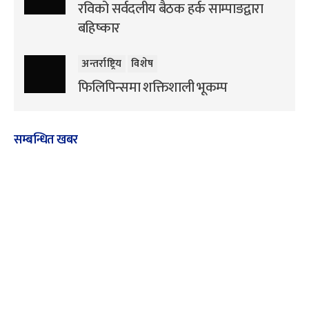
रविको सर्वदलीय बैठक हर्क साम्पाङद्वारा
बहिष्कार
अन्तर्राष्ट्रिय
विशेष
फिलिपिन्समा शक्तिशाली भूकम्प
सम्बन्धित खबर
अन्तर्राष्ट्रिय
विशेष
समाचार
विशेष
समाचार
स्पेसएक्सको रकेटको टुक्रा
नारायणगढ-मुग्लिन सडक
आज चन्द्रमामा ठोक्किँदै
खुल्यो