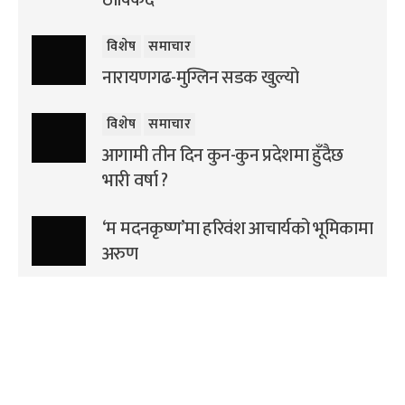
विशेष
समाचार
नारायणगढ-मुग्लिन सडक खुल्यो
विशेष
समाचार
आगामी तीन दिन कुन-कुन प्रदेशमा हुँदैछ
भारी वर्षा ?
‘म मदनकृष्ण’मा हरिवंश आचार्यको भूमिकामा
अरुण
राजनीति
विशेष
समाचार
रविको सर्वदलीय बैठक हर्क साम्पाङद्वारा
बहिष्कार
अन्तर्राष्ट्रिय
विशेष