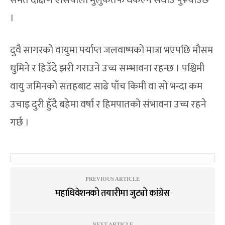
समेत दक्षिण एसियाली मुलुकतर्फ धकेल्न सघाउ पु¥याउँछ
।
दुवै सागरको वायुमा पर्याप्त जलवाष्पको मात्रा भएपछि मौसम
धुमिने र हिउँदे झरी गराउने उच्च सम्भावना रहन्छ । पश्चिमी
वायु जमिनको सतहबाट साढे पाँच किमी वा सो भन्दा कम
उचाइ दुरी हुँदै बहेमा वर्षा र हिमपातको संभावना उच्च रहने
गर्छ ।
PREVIOUS ARTICLE
महाधिवेशनको तयारीमा जुट्यो कांग्रेस
NEXT ARTICLE