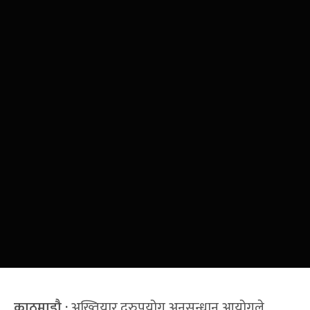
काठमाडौ :
अख्तियार दुरुपयोग अनुसन्धान आयोगले