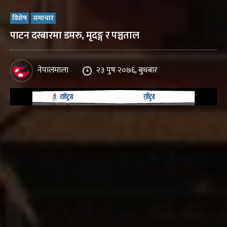
विशेष
समाचार
पाटन दरबारमा डमरु, मृदङ्ग र पञ्चताल
नेपालमाला
२३ पुष २०७६, बुधबार