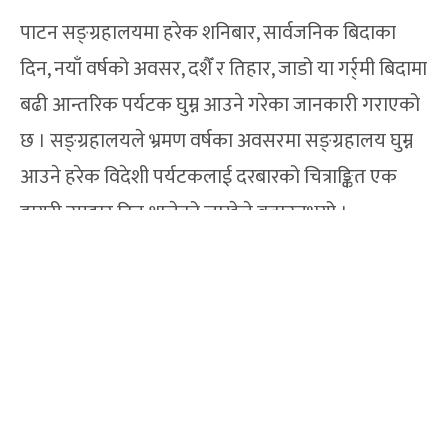
पाटन सङ्ग्रहालयमा हरेक शनिबार, सार्वजनिक बिदाका
दिन, नयाँ वर्षको अवसर, दशैँ र तिहार, जाडो या गर्र्मी बिदामा
बढी आन्तरिक पर्यटक घुम्न आउने गरेका जानकारी गराएको
छ । सङ्ग्रहालयले भ्रमण वर्षका अवसरमा सङ्ग्रहालय घुम्न
आउने हरेक विदेशी पर्यटकलाई दरबारको चित्राङ्कित एक
डायरी उपहार दिन थालेको लाखेले बताउनुभयो ।
PREVIOUS ARTICLE
मनाङ र मछिन्द्रको बराबरी
NEXT ARTICLE
विमान दुर्घटनामा ८२ इरानी र ६३ क्यानेडालीको मृत्यु