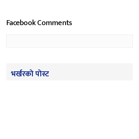
Facebook Comments
भर्खरको पोस्ट
अन्तर्राष्ट्रिय
विशेष
समाचार
स्पेसएक्सको रकेटको टुक्रा आज चन्द्रमामा
ठोक्किँदै
विशेष
समाचार