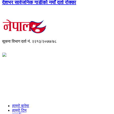
देशभर सार्वजनिक गाडीको नयाँ दर्ता रोक्का
सूचना विभाग दर्ता नं. २२१३/२०७७/७८
विज्ञापनको लागी
+977-9851088340
info@nepalmala.com, news.nepalmala@gmail.com
हाम्रो बारेमा
हाम्रो टिम