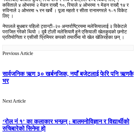
कविताले ४ ओभरमा २ मेडन राख्दै १०, रियाले ४ ओभरमा १ मेडन राख्दै १४ र
रुविनाले २ ओभरमा ५ रन खर्चे । पूजा महतो र सीता रानामगरले १–१ विकेट
लिए ।
नेपालले बुधबार पहिलो ट्वान्टी–२० अन्तर्राष्ट्रियमा मलेसियालाई २ विकेटले
पराजित गरेको थियो । दुबै टोली मलेसियामै हुने एसियाली खेलकुदको छनोट
प्रतियोगिता र एसीसी प्रिमियर कपको तयारीमा यो खेल खेलिरहेका छन् ।
Previous Article
सार्वजनिक ऋण ३० खर्बनजिक, नयाँ बजेटलाई फेरि पनि ऋणकै
भर
Next Article
‘रोल नं १’ का कलाकार भन्छन् : बालमनोविज्ञान र विद्यार्थीको
रुचिबारेको सिनेमा हो