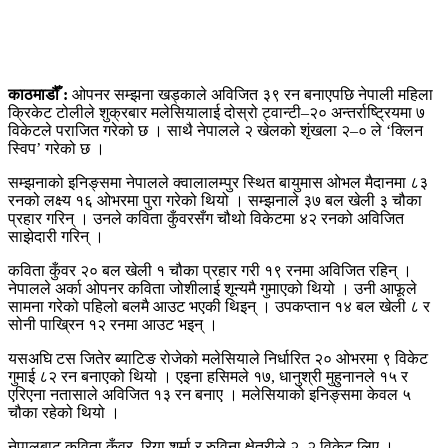
काठमाडौँ :
ओपनर सम्झना खड्काले अविजित ३९ रन बनाएपछि नेपाली महिला
क्रिकेट टोलीले शुक्रबार मलेसियालाई दोस्रो ट्वान्टी–२० अन्तर्राष्ट्रियमा ७
विकेटले पराजित गरेको छ । साथै नेपालले २ खेलको शृंखला २–० ले ‘क्लिन
स्विप’ गरेको छ ।
सम्झनाको इनिङ्समा नेपालले क्वालालम्पुर स्थित बायुमास ओभल मैदानमा ८३
रनको लक्ष्य १६ ओभरमा पुरा गरेको थियो । सम्झनाले ३७ बल खेली ३ चौका
प्रहार गरिन् । उनले कविता कुँवरसँग चौथो विकेटमा ४२ रनको अविजित
साझेदारी गरिन् ।
कविता कुँवर २० बल खेली १ चौका प्रहार गरी १९ रनमा अविजित रहिन् ।
नेपालले अर्का ओपनर कविता जोशीलाई शून्यमै गुमाएको थियो । उनी आफूले
सामना गरेको पहिलो बलमै आउट भएकी थिइन् । उपकप्तान १४ बल खेली ८ र
सोनी पाख्रिन १२ रनमा आउट भइन् ।
यसअघि टस जितेर ब्याटिङ रोजेको मलेसियाले निर्धारित २० ओभरमा ९ विकेट
गुमाई ८२ रन बनाएको थियो । एइना हसिमले १७, धानुश्री मुहुनानले १५ र
एरिएना नतासाले अविजित १३ रन बनाए । मलेसियाको इनिङ्समा केवल ५
चौका रहेको थियो ।
नेपालबाट कविता कुँवर, रिया शर्मा र रुविना क्षेत्रीले २–२ विकेट लिए ।