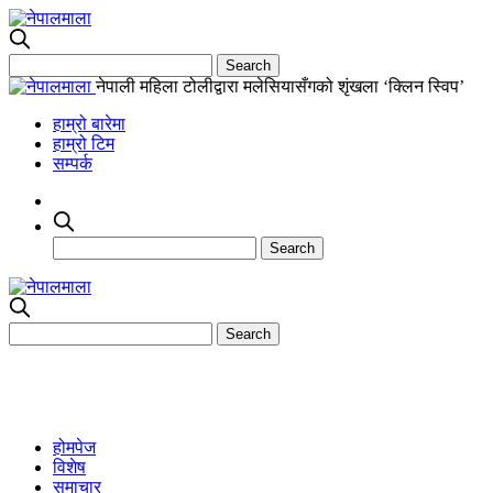
नेपाली महिला टोलीद्वारा मलेसियासँगको शृंखला ‘क्लिन स्विप’
हाम्रो बारेमा
हाम्रो टिम
सम्पर्क
होमपेज
विशेष
समाचार