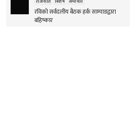
राजनीति
विशेष
समाचार
रविको सर्वदलीय बैठक हर्क साम्पाङद्वारा
बहिष्कार
अन्तर्राष्ट्रिय
विशेष
फिलिपिन्समा शक्तिशाली भूकम्प
सम्बन्धित खबर
अन्तर्राष्ट्रिय
विशेष
समाचार
विशेष
समाचार
स्पेसएक्सको रकेटको टुक्रा
नारायणगढ-मुग्लिन सडक
आज चन्द्रमामा ठोक्किँदै
खुल्यो