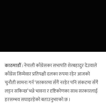
काठमाडौँ
:
नेपाली काँग्रेसका सभापति शेरबहादुर देउवाले
काँग्रेस जिम्मेवार प्रतिपक्षी दलका रुपमा रहेर आजको
चुनौती सामना गर्न ‘सरकारमा सँगै नरहेर पनि संकटमा सँगै
लड्न सकिन्छ’ भन्ने भावना र दृष्टिकोणका साथ सरकारलाई
हरसम्भव सघाइरहेको बताउनुभएको छ ।