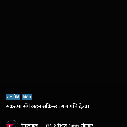
राजनीति
विशेष
संकटमा सँगै लड्न सकिन्छ : सभापति देउवा
नेपालमाला
१ बैशाख २०७७, सोमबार