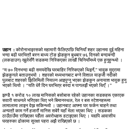
उहान
:
कोरोनाभाइरसको महामारी फैलिएपछि चिनियाँ शहर उहानमा दुई महिना
भन्दा बढी घरभित्रै बस्न बाध्य टोङ झेङकुन बुधबार ७६ दिनको बन्दाबन्दी
(लकडाउन) खुलेसँगै सडकमा निस्किएका लाखौं चिनियाँमध्ये एक हुनुहुन्थ्यो ।
“म ७० दिनभन्दा बढी समयदेखि घरबाहिर निस्किएको थिइनँ,” भावुक मुद्रामा
झेङकुनले बताउनुभयो । शहरको मध्यभागबाट बग्ने विशाल याङ्जी नदीको
पुलबाट शहरको झिलिमिली नियाल्न आइपुग्नु भएका झेङकुन अनायाश भावुक हुनु
भएको थियो । “यति धेरै दिन घरभित्र बस्दा म पागलझैं भएको थिएँ ।”
झण्डै १ करोड १० लाख मानिसको बसोबास रहेको उहानका सडकहरू एकाएक
सवारी साधनले भरिएका थिए भने बिमानस्थल, रेल र बस स्टेशनहरूमा
लामालामा लाइन देख्न सकिन्थ्यो । उहानबाट आफ्ना घर फर्कन चाहने तथा
अन्यत्रै काम गर्ने हजारौं मानिस सबेरै यहाँ भेला भएका थिए । सडकका
ठाउँठाउँमा राखिएका पहेँला अवरोधहरू हटाइएका थिए । यद्यपि आवासीय
घरहरुका ढोकामा सुरक्षा पहरा अझै राखिएको छ ।