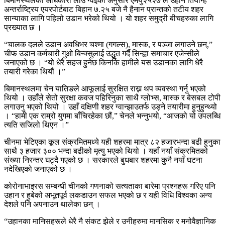
बिमानस्थलका अधिकारी लोउ ग्वेइका अनुसार एमयु२५२७ ले उहान तियान्हे
अन्तर्राष्ट्रिय एयरपोर्टबाट बिहान ७.२५ बजे नै हैनान प्रान्तको तटीय शहर
सान्याका लागि पहिलो उडान भरेको थियो । यो शहर समुद्री बीचहरुका लागि
प्रख्यात छ ।
“चालक दलले उडान अवधिभर चश्मा (गगल्स), मास्क, र पञ्जा लगाउने छन्,”
चीफ उडान कर्मचारी गुओ बिन्क्सुलाई उद्धृत गर्दै सिन्ह्वा समाचार एजेन्सीले
जनाएको छ । “यो धेरै सहज हुनेछ किनकि हामीले यस उडानका लागि धेरै
तयारी गरेका थियौं ।”
बिमानस्थलमा चेन यातिङले आफूलाई सुरक्षित राख्न थप व्यवस्था गर्नु भएको
थियो । उहाँले सेतो सुरक्षा कवज पहिरिनुका साथै ग्लोभ्स, मास्क र बेसबल टोपी
लगाउनु भएको थियो । उहाँ दक्षिणी शहर ग्वान्झाउतर्फ उड्ने तयारीमा हुनुहुन्थ्यो
। “हामी एक राम्रो युगमा बाँचिरहेका छौं,” चेनले भन्नुभयो, “आजको यो उपलब्धि
त्यति सजिलो थिएन ।”
चीनमा भेटिएका कूल संक्रमितमध्ये यही शहरमा मात्र ८२ हजारभन्दा बढी हुनुका
साथै ३ हजार ३०० भन्दा बढीको मृत्यु भएको थियो । यहाँ नयाँ संक्रमितको
संख्या निरन्तर घट्दै गएको छ । सरकारले बुधबार शहरमा कुनै नयाँ घटना
नदेखिएको जनाएको छ ।
कोरोनाभाइरस सम्बन्धी चीनको गणनाको सत्यताका बारेमा प्रश्नहरू गरिए पनि
उहान र हुबेको अभूतपूर्व लकडाउन सफल भएको छ र यही विधि विश्वका अन्य
देशले पनि अपनाउन थालेका छन् ।
“उहानका मानिसहरूले धेरै नै संकट झेले र उनीहरुमा मानसिक र मनोवैज्ञानिक