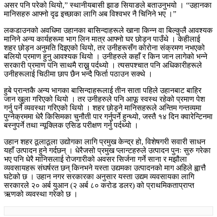
असर पनि परेको थियो,” स्थानीयबासी झाङ सियाङले बताउनुभयो । “उहानका
मानिसहरु आफ्नो दृढ इच्छाका लागि अब विश्वभर नै चिनिने भए ।”
लकडाउनको अवधिमा उहानका बासिन्दाहरूले खाना किन्न वा बिल्कुलै आवश्यक
मानिने अन्य कार्यहरूमा भाग लिन मात्र आफ्नो घर छोड्न पाउँथे । केहीलाई
शहर छोड्न अनुमति दिइएको थियो, तर उनीहरूसँग कोरोना संक्रमण नभएको
बलियो प्रमाण हुनु आवश्यक थियो । उनीहरुले कहाँ र किन जान लागेको भन्ने
सरकारी प्रमाण पनि साथमै राख्नु पर्दथ्यो । त्यसपश्चात पनि अधिकारीहरूले
उनीहरूलाई चिठीमा छाप छैन भन्दै फिर्ता पठाउन सक्थे ।
हुबे प्रान्तकै अन्य भागका बासिन्दाहरूलाई तीन साता पहिले उहानबाट बाहिर
जान खुला गरिएको थियो । तर उनीहरुले पनि आफू स्वस्थ रहेको प्रमाण पेश
गर्नु पर्ने व्यवस्था गरिएको थियो । शहर छोड्ने मानिसहरूले अन्तिम गन्तव्यमा
पुग्नेक्रममा धेरै किसिमका चुनौती पार गर्नुपर्ने हुन्थ्यो, जस्तै १४ दिन क्वारेन्टिनमा
बस्नुपर्ने तथा न्यूक्लिक एसिड परीक्षण गर्नु पर्दथ्यो ।
उहान शहर ठूलाठूला उद्योगका लागि प्रमुख केन्द्र हो, विशेषगरी सवारी साधन
यहाँ उत्पादन हुने गर्दछन् । धेरैजसो प्रमुख प्लान्टहरुले उत्पादन पुनः सुरु गरेका
भए पनि धेरै मानिसलाई रोजगारीको अवसर सिर्जना गर्ने साना र मझौला
व्यवसायहरू संघर्षरत छन् किनभने यस्ता उद्यमका उत्पादनको माग अहिले ह्वात्तै
घटेको छ । उहान नगर सरकारका अनुसार यस्ता उद्यम व्यवसायका लागि
सरकारले २० अर्ब युआन (२ अर्ब ८० करोड डलर) को प्राथमिकताप्राप्त
ऋणको व्यवस्था गरेको छ ।