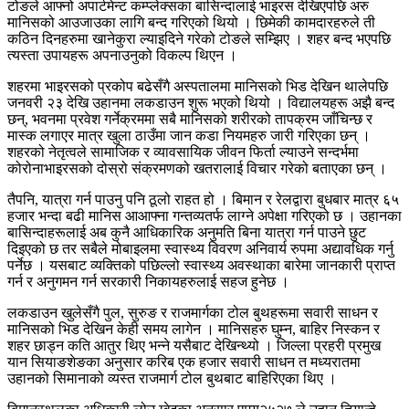
टोङले आफ्नो अपार्टमेन्ट कम्प्लेक्सका बासिन्दालाई भाइरस देखिएपछि अरु
मानिसको आउजाउका लागि बन्द गरिएको थियो । छिमेकी कामदारहरुले ती
कठिन दिनहरुमा खानेकुरा ल्याइदिने गरेको टोङले सम्झिए । शहर बन्द भएपछि
त्यस्ता उपायहरू अपनाउनुको विकल्प थिएन ।
शहरमा भाइरसको प्रकोप बढेसँगै अस्पतालमा मानिसको भिड देखिन थालेपछि
जनवरी २३ देखि उहानमा लकडाउन शुरू भएको थियो । विद्यालयहरू अझै बन्द
छन्, भवनमा प्रवेश गर्नेक्रममा सबै मानिसको शरीरको तापक्रम जाँचिन्छ र
मास्क लगाएर मात्र खुला ठाउँमा जान कडा नियमहरु जारी गरिएका छन् ।
शहरको नेतृत्वले सामाजिक र व्यावसायिक जीवन फिर्ता ल्याउने सन्दर्भमा
कोरोनाभाइरसको दोस्रो संक्रमणको खतरालाई विचार गरेको बताएका छन् ।
तैपनि, यात्रा गर्न पाउनु पनि ठूलो राहत हो । बिमान र रेलद्वारा बुधबार मात्र ६५
हजार भन्दा बढी मानिस आआफ्ना गन्तव्यतर्फ लाग्ने अपेक्षा गरिएको छ । उहानका
बासिन्दाहरूलाई अब कुनै आधिकारिक अनुमति बिना यात्रा गर्न पाउने छुट
दिइएको छ तर सबैले मोबाइलमा स्वास्थ्य विवरण अनिवार्य रुपमा अद्यावधिक गर्नु
पर्नेछ । यसबाट व्यक्तिको पछिल्लो स्वास्थ्य अवस्थाका बारेमा जानकारी प्राप्त
गर्न र अनुगमन गर्न सरकारी निकायहरुलाई सहज हुनेछ ।
लकडाउन खुलेसँगै पुल, सुरुङ र राजमार्गका टोल बुथहरूमा सवारी साधन र
मानिसको भिड देखिन केही समय लागेन । मानिसहरु घुम्न, बाहिर निस्कन र
शहर छाड्न कति आतुर थिए भन्ने यसैबाट देखिन्थ्यो । जिल्ला प्रहरी प्रमुख
यान सियाङशेङका अनुसार करिब एक हजार सवारी साधन त मध्यरातमा
उहानको सिमानाको व्यस्त राजमार्ग टोल बुथबाट बाहिरिएका थिए ।