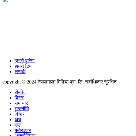
विज्ञापनको लागी
+977-9851088340
info@nepalmala.com, news.nepalmala@gmail.com
हाम्रो बारेमा
हाम्रो टिम
सम्पर्क
copyright © 2024 नेपालमाला मिडिया प्रा. लि. सर्वाधिकार सुरक्षित
होमपेज
विशेष
समाचार
राजनीति
विचार
अर्थ
खेल
मनोरञ्जन
अन्तर्राष्ट्रिय