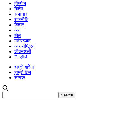
होमपेज
विशेष
समाचार
राजनीति
विचार
अर्थ
खेल
मनोरञ्जन
अन्तर्राष्ट्रिय
जीवनशैली
English
हाम्रो बारेमा
हाम्रो टिम
सम्पर्क