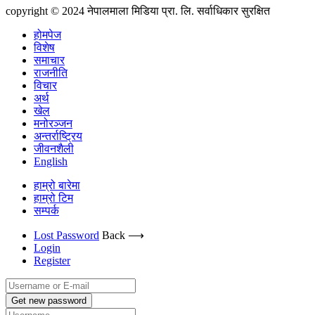
copyright © 2024 नेपालमाला मिडिया प्रा. लि. सर्वाधिकार सुरक्षित
होमपेज
विशेष
समाचार
राजनीति
विचार
अर्थ
खेल
मनोरञ्जन
अन्तर्राष्ट्रिय
जीवनशैली
English
हाम्रो बारेमा
हाम्रो टिम
सम्पर्क
Lost Password
Back ⟶
Login
Register
Get new password