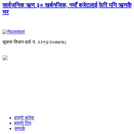
सार्वजनिक ऋण ३० खर्बनजिक, नयाँ बजेटलाई फेरि पनि ऋणकै
भर
सूचना विभाग दर्ता नं. २२१३/२०७७/७८
विज्ञापनको लागी
+977-9851088340
info@nepalmala.com, news.nepalmala@gmail.com
हाम्रो बारेमा
हाम्रो टिम
सम्पर्क