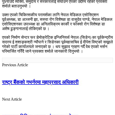
पु¥याउँदै व्यक्ति, समुदाय र सरकारलाई सघाउने एपको उद्देश्य रहेको प्रवक्ता
शर्माले बताउनुभयो ।
उक्त एपको चिकित्सकीय परामर्शका लागि नेपाल मेडिकल एसोसिएशन
पूर्वअध्यक्ष, डा अञ्जनी झा, सरुवा रोग विशेषज्ञ डा वासुदेव पाण्डे, नेपाल मेडिकल
एसोसिएशनका उपाध्यक्ष डा अनिलविक्रम कार्की र फोक्सो रोग विशेषज्ञ डा
अशेष ढुङ्गानालाई तोकिएको छ ।
एपको निर्माण सेन्टर फर डेमोक्रेटिक इन्जिनियर्स नेपाल (सिडेन) का पूर्वकेन्द्रीय
सदस्य ई शशाङ्कश्री न्यौपाने र सिडेनका पूर्वमहासचिव ई दीपेश विष्टको समूहले
गरेको पार्टी कार्यालयले जनाएको छ । थप सुझाव ग्रहण गर्दै वेब एपको भर्सन
परिमार्जित गरिँदै जाने प्रवक्ता शर्माले जानकारी दिनुभयो ।
Previous Article
राष्ट्र बैंकको गभर्नरमा महाप्रसाद अधिकारी
Next Article