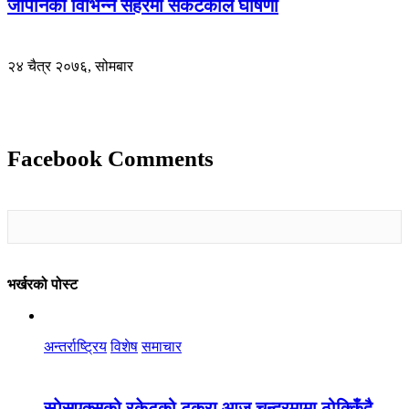
जापानका विभिन्न सहरमा संकटकाल घोषणा
२४ चैत्र २०७६, सोमबार
Facebook Comments
भर्खरको पोस्ट
अन्तर्राष्ट्रिय
विशेष
समाचार
स्पेसएक्सको रकेटको टुक्रा आज चन्द्रमामा ठोक्किँदै