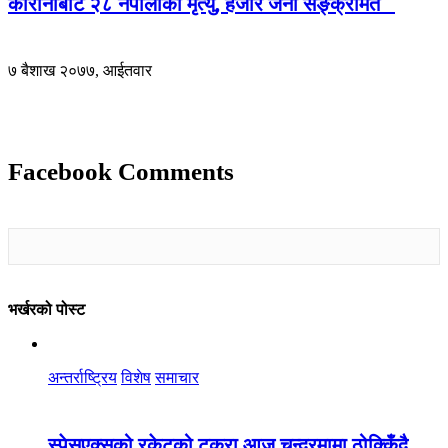
कोरोनाबाट २८ नेपालीको मृत्यु, हजार जना सङ्क्रमित
७ बैशाख २०७७, आईतवार
Facebook Comments
भर्खरको पोस्ट
अन्तर्राष्ट्रिय
विशेष
समाचार
स्पेसएक्सको रकेटको टुक्रा आज चन्द्रमामा ठोक्किँदै