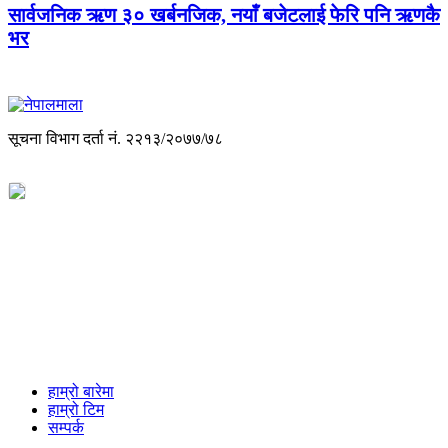
सार्वजनिक ऋण ३० खर्बनजिक, नयाँ बजेटलाई फेरि पनि ऋणकै
भर
सूचना विभाग दर्ता नं. २२१३/२०७७/७८
विज्ञापनको लागी
+977-9851088340
info@nepalmala.com, news.nepalmala@gmail.com
हाम्रो बारेमा
हाम्रो टिम
सम्पर्क