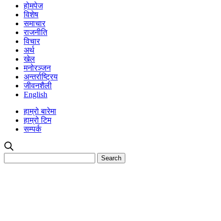
होमपेज
विशेष
समाचार
राजनीति
विचार
अर्थ
खेल
मनोरञ्जन
अन्तर्राष्ट्रिय
जीवनशैली
English
हाम्रो बारेमा
हाम्रो टिम
सम्पर्क