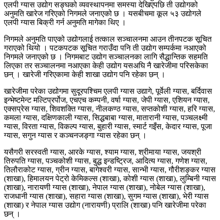
एलपी ग्यास उद्योग सङ्घको व्यवस्थापनमा समस्या देखिएपछि ती उद्योगको
अनुमति खारेज गरिएको निगमले जनाएको छ । यसबीचमा कूल ५३ उद्योगले
एलपी ग्यास बिक्री गर्न अनुमति मागेका थिए ।
निगमले अनुमति पाएको उद्योगलाई तत्काल सञ्चालनमा आउन तीनपटक सूचित
गराएको थियो । पटकपटक सूचित गराउँदा पनि ती उद्योग सम्पर्कमा नआएको
निगमले जनाएको छ । निगमबाट उद्योग सञ्चालनका लागि सैद्धान्तिक सहमति
लिएका तर सञ्चालनमा नआएका केही उद्योग यसअघि नै खारेजीमा परिसकेका
छन् । खारेजी गरिएकामा केही शाखा उद्योग पनि रहेका छन् ।
खारेजीमा परेका उद्योगमा सुदूरपश्चिम एलपी ग्यास उद्यागे, पूर्वेली ग्यास, बर्दिवास
इन्भेष्टमेन्ट मल्टिप्रर्पोज, एचएच कम्पनी, वर्षा ग्यास, जेपी ग्यास, एशियन ग्यास,
एक्सप्रेस ग्यास, शिवशक्ति ग्यास, नीलकण्ठ ग्यास, सप्तकोशी ग्यास, हरि ग्यास,
कमला ग्यास, दक्षिणकाली ग्यास, सिद्धबाबा ग्यास, मातारानी ग्यास, पञ्चलक्ष्मी
ग्यास, विरता ग्यास, विकल्प ग्यास, बुहारी ग्यास, स्मार्ट गइँस, केदार ग्यास, पूजा
ग्यास, सगुन ग्यास र कञ्चनजङ्गा ग्यास रहेका छन् ।
यसैगरी सरस्वती ग्यास, आरके ग्यास, श्याम ग्यास, श्रीमाया ग्यास, जयश्री
तिरुपति ग्यास, पञ्चकोशी ग्यास, बुद्ध इन्डष्ट्रिज, आदित्य ग्यास, गणेश ग्यास,
तिलौराकोट ग्यास, ग्रीन ग्यास, बागेश्वरी ग्यास, सान्भी ग्यास, गौरीशङ्कर ग्यास
(शाखा), हिमालयन पेट्रो केमिकल्स (शाखा), कोशी ग्यास (शाखा), लुम्बिनी ग्यास
(शाखा), नारायणी ग्यास (शाखा), नेपाल ग्यास (शाखा), नोबेल ग्यास (शाखा),
राजधानी ग्यास (शाखा), सहारा ग्यास (शाखा), सुगम ग्यास (शाखा), भेरी ग्यास
(शाखा) र नेपाल ग्यास उद्योग (नारायणी) प्रालि (शाखा) पनि खारेजीमा परेका
छन् ।