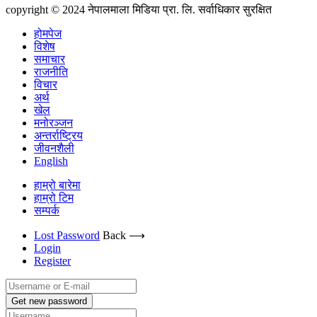
copyright © 2024 नेपालमाला मिडिया प्रा. लि. सर्वाधिकार सुरक्षित
होमपेज
विशेष
समाचार
राजनीति
विचार
अर्थ
खेल
मनोरञ्जन
अन्तर्राष्ट्रिय
जीवनशैली
English
हाम्रो बारेमा
हाम्रो टिम
सम्पर्क
Lost Password
Back ⟶
Login
Register
Get new password