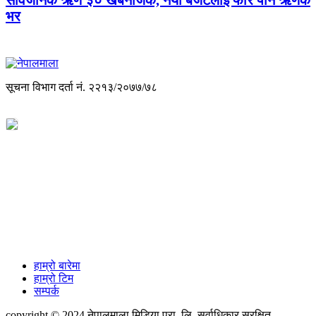
भर
सूचना विभाग दर्ता नं. २२१३/२०७७/७८
विज्ञापनको लागी
+977-9851088340
info@nepalmala.com, news.nepalmala@gmail.com
हाम्रो बारेमा
हाम्रो टिम
सम्पर्क
copyright © 2024 नेपालमाला मिडिया प्रा. लि. सर्वाधिकार सुरक्षित