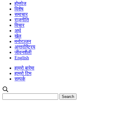
होमपेज
विशेष
समाचार
राजनीति
विचार
अर्थ
खेल
मनोरञ्जन
अन्तर्राष्ट्रिय
जीवनशैली
English
हाम्रो बारेमा
हाम्रो टिम
सम्पर्क