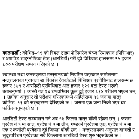
काठमाडौँ
:
कोभिड–१९ को रियल टाइम पोलिमरेज चेञ्ज रियाक्सन (पिसिआर)
र ¥यापिड डाइग्नोष्टिक टेष्ट (आरडिटी) गरी दुवै विधिबाट हालसम्म १५ हजार
८०० परीक्षण सम्पन गरिएको छ ।
स्वास्थ्य तथा जनसङ्ख्या मन्त्रालयको नियमित पत्रकार सम्मेलनमा
मन्त्रालयका प्रवक्ता डा विकास देवकोटाले पिसिआर प्रविधिबाट हालसम्म छ
हजार ८७१ र आरडिटी प्रविधिबाट आठ हजार ९२९ वटा टेस्ट भएको
बताउनुभयो । त्यस्तै गत २४ घण्टाभित्र कूल दुई हजार ८९४ परीक्षण भएका छन्
। उहाँका अनुसार ती परीक्षण गरिएकामध्ये अहिलेसम्म १६ जनामा मात्र
कोभिड–१९ को सङ्क्रमण देखिएको छ । जसमा एक जना निको भएर घर
फर्किसक्नुभएको छ ।
आरडिटी टेस्ट सञ्चालन गर्न अब १४ जिल्ला मात्र बाँकी रहेका छन् । जसमा
प्रदेश नं १ मा सात, प्रदेश नं २ मा तीन, गण्डकी प्रदेशमा एक, प्रदेश नं ५ मा
एक र कर्णाली प्रदेशमा दुई जिल्ला बाँकी छन् । मन्त्रलायका अनुसार वाग्मती र
सुदूरपश्चिम प्रदेशका सबै जिल्लामा आरडिटी टेस्ट शुरु भइसकेको छ ।