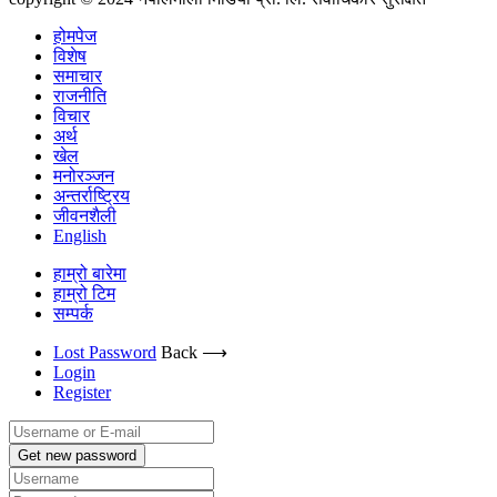
होमपेज
विशेष
समाचार
राजनीति
विचार
अर्थ
खेल
मनोरञ्जन
अन्तर्राष्ट्रिय
जीवनशैली
English
हाम्रो बारेमा
हाम्रो टिम
सम्पर्क
Lost Password
Back ⟶
Login
Register
Get new password