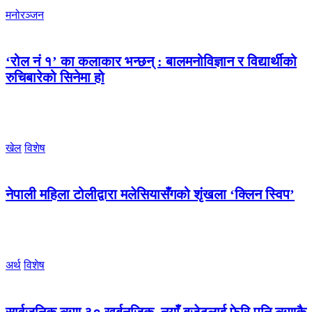
मनोरञ्जन
‘रोल नं १’ का कलाकार भन्छन् : बालमनोविज्ञान र विद्यार्थीको
रुचिबारेको सिनेमा हो
खेल
विशेष
नेपाली महिला टोलीद्वारा मलेसियासँगको शृंखला ‘क्लिन स्विप’
अर्थ
विशेष
सार्वजनिक ऋण ३० खर्बनजिक, नयाँ बजेटलाई फेरि पनि ऋणकै