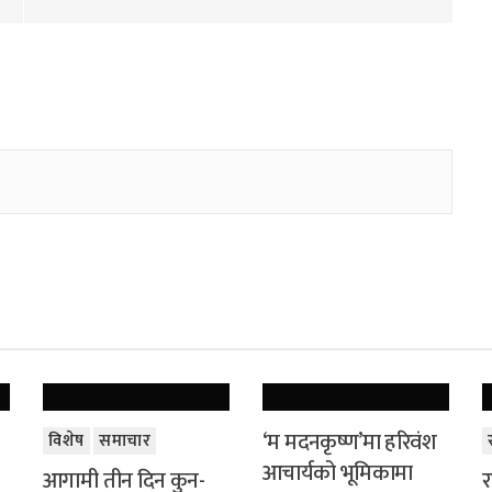
‘म मदनकृष्ण’मा हरिवंश
विशेष
समाचार
आचार्यको भूमिकामा
आगामी तीन दिन कुन-
र