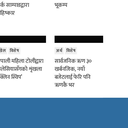
र्क साम्पाङद्वारा
भूकम्प
हिष्कार
खेल
विशेष
अर्थ
विशेष
ेपाली महिला टोलीद्वारा
सार्वजनिक ऋण ३०
लेसियासँगको शृंखला
खर्बनजिक, नयाँ
क्लिन स्विप’
बजेटलाई फेरि पनि
ऋणकै भर