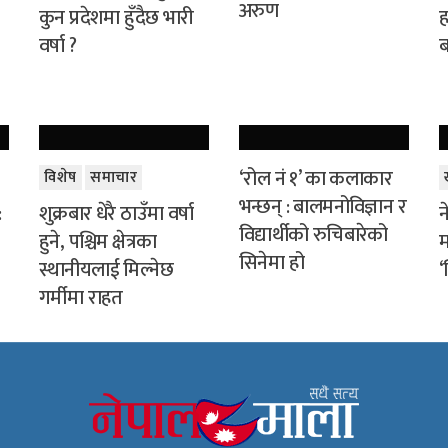
अरुण
कुन प्रदेशमा हुँदैछ भारी
ह
वर्षा ?
ब
‘रोल नं १’ का कलाकार
विशेष
समाचार
भन्छन् : बालमनोविज्ञान र
:
शुक्रबार धेरै ठाउँमा वर्षा
न
विद्यार्थीको रुचिबारेको
हुने, पश्चिम क्षेत्रका
म
सिनेमा हो
स्थानीयलाई मिल्नेछ
‘
गर्मीमा राहत