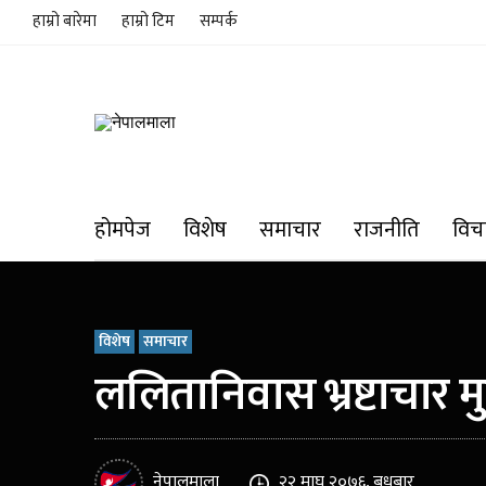
हाम्रो बारेमा
हाम्रो टिम
सम्पर्क
होमपेज
विशेष
समाचार
राजनीति
विच
विशेष
समाचार
ललितानिवास भ्रष्टाचार मु
नेपालमाला
२२ माघ २०७६, बुधबार