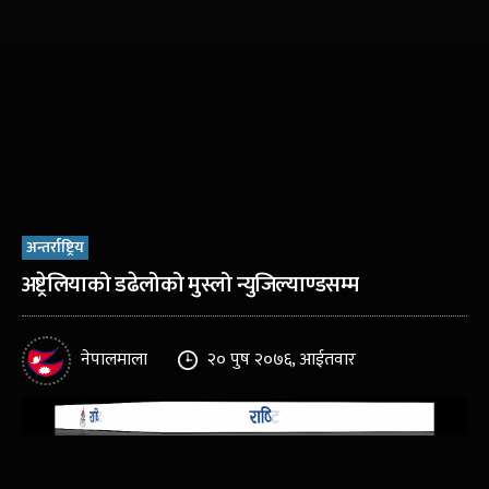
अन्तर्राष्ट्रिय
अष्ट्रेलियाको डढेलोको मुस्लो न्युजिल्याण्डसम्म
नेपालमाला
२० पुष २०७६, आईतवार