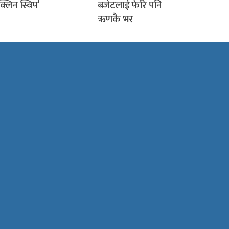
क्लिन स्विप’
बजेटलाई फेरि पनि
ऋणकै भर