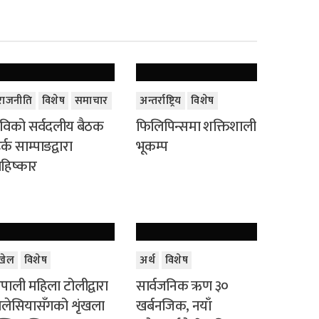
राजनीति
विशेष
समाचार
अन्तर्राष्ट्रिय
विशेष
विको सर्वदलीय बैठक
फिलिपिन्समा शक्तिशाली
र्क साम्पाङद्वारा
भूकम्प
हिष्कार
खेल
विशेष
अर्थ
विशेष
ेपाली महिला टोलीद्वारा
सार्वजनिक ऋण ३०
लेसियासँगको शृंखला
खर्बनजिक, नयाँ