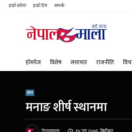
हाम्रो बारेमा
हाम्रो टिम
सम्पर्क
होमपेज
विशेष
समाचार
राजनीति
विच
खेल
मनाङ शीर्ष स्थानमा
नेपालमाला
१० पुष २०७६, बिहीबार