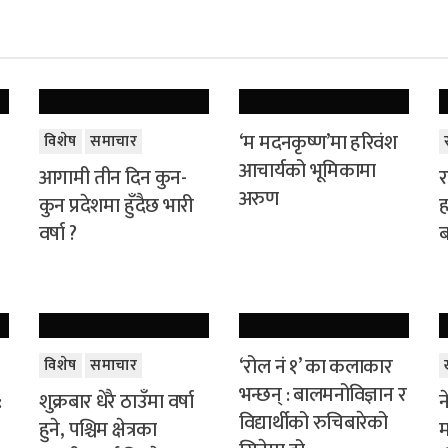
‘म मदनकृष्ण’मा हरिवंश
विशेष
समाचार
आचार्यको भूमिकामा
आगामी तीन दिन कुन-
र
अरुण
कुन प्रदेशमा हुँदैछ भारी
ह
वर्षा ?
ब
‘रोल नं १’ का कलाकार
विशेष
समाचार
भन्छन् : बालमनोविज्ञान र
:
शुक्रबार धेरै ठाउँमा वर्षा
न
विद्यार्थीको रुचिबारेको
हुने, पश्चिम क्षेत्रका
म