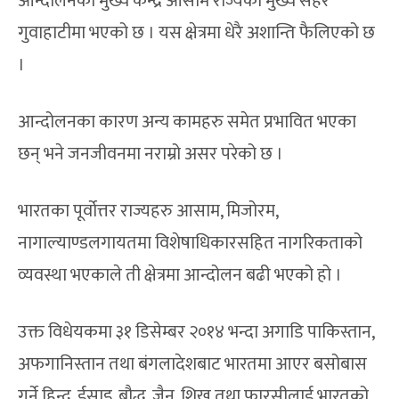
आन्दोलनको मुख्य केन्द्र आसाम राज्यको मुख्य सहर
गुवाहाटीमा भएको छ । यस क्षेत्रमा धेरै अशान्ति फैलिएको छ
।
आन्दोलनका कारण अन्य कामहरु समेत प्रभावित भएका
छन् भने जनजीवनमा नराम्रो असर परेको छ ।
भारतका पूर्वोत्तर राज्यहरु आसाम, मिजोरम,
नागाल्याण्डलगायतमा विशेषाधिकारसहित नागरिकताको
व्यवस्था भएकाले ती क्षेत्रमा आन्दोलन बढी भएको हो ।
उक्त विधेयकमा ३१ डिसेम्बर २०१४ भन्दा अगाडि पाकिस्तान,
अफगानिस्तान तथा बंगलादेशबाट भारतमा आएर बसोबास
गर्ने हिन्दु, ईसाइ, बौद्ध, जैन, शिख तथा फारसीलाई भारतको