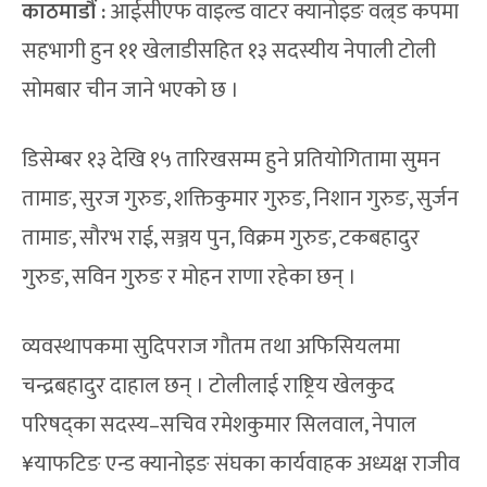
काठमाडौं :
आईसीएफ वाइल्ड वाटर क्यानोइङ वल्र्ड कपमा
सहभागी हुन ११ खेलाडीसहित १३ सदस्यीय नेपाली टोली
सोमबार चीन जाने भएको छ ।
डिसेम्बर १३ देखि १५ तारिखसम्म हुने प्रतियोगितामा सुमन
तामाङ, सुरज गुरुङ, शक्तिकुमार गुरुङ, निशान गुरुङ, सुर्जन
तामाङ, सौरभ राई, सञ्जय पुन, विक्रम गुरुङ, टकबहादुर
गुरुङ, सविन गुरुङ र मोहन राणा रहेका छन् ।
व्यवस्थापकमा सुदिपराज गौतम तथा अफिसियलमा
चन्द्रबहादुर दाहाल छन् । टोलीलाई राष्ट्रिय खेलकुद
परिषद्का सदस्य–सचिव रमेशकुमार सिलवाल, नेपाल
¥याफटिङ एन्ड क्यानोइङ संघका कार्यवाहक अध्यक्ष राजीव