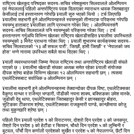
राष्ट्रिय खेलकुद परिषद्का सदस्य–सचिव रमेशकुमार सिलवालले ओलम्पियन
एवं नेपाललाई पहिलो अन्तर्राष्ट्रिय पदक दिलाएका म्याराथन धावक जितबहादुर
केसीलाई टर्च हस्तान्तरण गरेपछि ¥याली सुरु भएको थियो । टर्च लिएपछि
¥यालीमा सहभागी हुने ओलम्पियनहरुले स्वयम्भुको तीनपटक परिक्रमा गरेपछि
स्वयम्भु हाताबाट ¥यालीका लागि प्रस्थान गरेका थिए । ओलम्पियनसंगै
सदस्य–सचिव सिलवालले पनि स्वयम्भुको परिक्रमा गरेका थिए । टर्च
हस्तान्तरण गर्नुअघि विभिन्न खेलका राष्ट्रिय खेलाडीसहित ¥यालीमा उपस्थितले
स्वयम्भुको ३ मिनेट प्राथना गरेका थिए । ¥याली शुभारम्भ कार्यक्रममा सदस्य–
सचिव सिलवालको ‘१३ औं सफल पारौं’, जित्छौं, हामी जित्छौं’ र ‘नेपालको जय
होस’ भन्ने नारामा उपस्थित सबैले साथ दिएका थिए ।
¥याली व्यवस्थापनको जिम्मा नेपाल राष्ट्रिय तथा अन्तर्राष्ट्रिय खेलाडी संघले
पाएको छ । ¥यालीमा खेलाडी संघका अध्यक्ष समेत रहेका ¥याली संयोजक
दीपक श्रेष्ठ बाहेक विभिन्न खेलका १२ ओलम्पियन सहभागी छन् । त्यसमा
एथलेटिक्सबाट सर्वाधिक ७ ओलम्पियन छन् ।
¥यालीमा सहभागी हुने ओलम्पियनहरुमा तेक्वान्दोका दीपक विष्ट, एथलेटिक्सका
वैकुण्ठ मान्धर र राजेन्द्र भण्डारी, पौडीकी नयना शाक्य, बक्सिङका उमेश मास्के,
जुडोकी देवु थापा, एथलेटिक्सका जितबहादुर केसी र ज्ञानबहादुर बोहरा,
सुटिङका टीकाराम श्रेष्ठ, एथलेटिक्सका राजकुमारी पाण्डे, कान्छीमाया कोजु
तथा मुकुन्दहरि श्रेष्ठ छन् ।
पहिलो दिन ¥याली प्रदेश १ को विराटनगर, दोश्रो दिन प्रदेश २ को जनकपुर,
तेश्रो दिन प्रदेश ३ को हेटौंडा र चितवन, चौथो दिन प्रदेश ५ को लुम्बिनी र
बुटवल, पाँचौं दिन कर्णाली प्रदेशको सुर्खेत र प्रदेश ५ को नेपालगन्ज, छैटौं दिन