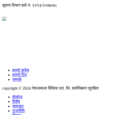
सूचना विभाग दर्ता नं. २२१३/२०७७/७८
विज्ञापनको लागी
+977-9851088340
info@nepalmala.com, news.nepalmala@gmail.com
हाम्रो बारेमा
हाम्रो टिम
सम्पर्क
copyright © 2024 नेपालमाला मिडिया प्रा. लि. सर्वाधिकार सुरक्षित
होमपेज
विशेष
समाचार
राजनीति