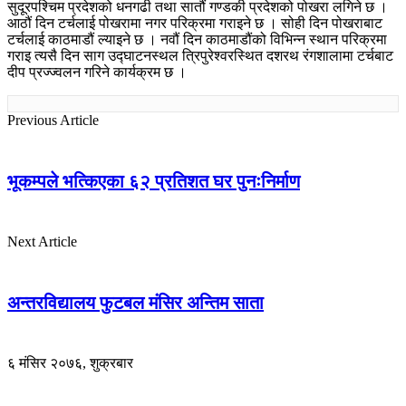
सुदूरपश्चिम प्रदेशको धनगढी तथा सातौं गण्डकी प्रदेशको पोखरा लगिने छ ।
आठौं दिन टर्चलाई पोखरामा नगर परिक्रमा गराइने छ । सोही दिन पोखराबाट
टर्चलाई काठमाडौं ल्याइने छ । नवौं दिन काठमाडौंको विभिन्न स्थान परिक्रमा
गराइ त्यसै दिन साग उद्घाटनस्थल त्रिपुरेश्वरस्थित दशरथ रंगशालामा टर्चबाट
दीप प्रज्ज्वलन गरिने कार्यक्रम छ ।
Previous Article
भूकम्पले भत्किएका ६२ प्रतिशत घर पुनःनिर्माण
Next Article
अन्तरविद्यालय फुटबल मंसिर अन्तिम साता
६ मंसिर २०७६, शुक्रबार