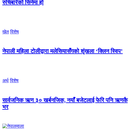
रुचिबारेको सिनेमा हो
खेल
विशेष
नेपाली महिला टोलीद्वारा मलेसियासँगको शृंखला ‘क्लिन स्विप’
अर्थ
विशेष
सार्वजनिक ऋण ३० खर्बनजिक, नयाँ बजेटलाई फेरि पनि ऋणकै
भर