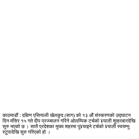
काठमाडौं : दक्षिण एसियाली खेलकुद (साग) को १३ औं संस्करणको उद्घाटन
दिन मंसिर १५ गते दीप प्रज्ज्वलन गरिने ओलम्पिक टर्चको ¥याली शुक्रबारदेखि
सुरु भएको छ । सातै प्रदेशका मुख्य शहरमा पु¥याइने टर्चको ¥याली स्वयम्भु
स्टुपादेखि सुरु गरिएको हो ।